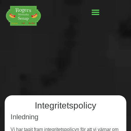
Integritetspolicy
Inledning
Vi har tagit fram integritetspolicyn för att vi värnar om