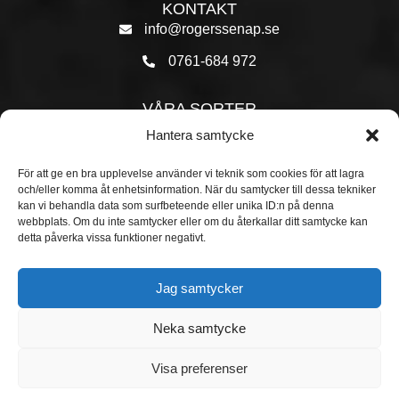
KONTAKT
info@rogerssenap.se
0761-684 972
VÅRA SORTER
Original
Hantera samtycke
Chili
För att ge en bra upplevelse använder vi teknik som cookies för att lagra
och/eller komma åt enhetsinformation. När du samtycker till dessa tekniker
Hot Chili
kan vi behandla data som surfbeteende eller unika ID:n på denna
webbplats. Om du inte samtycker eller om du återkallar ditt samtycke kan
detta påverka vissa funktioner negativt.
TIPSA ANDRA
Jag samtycker
Beställ senap
Neka samtycke
Visa preferenser
© 2026 Rogers Sötstarka Senap AB